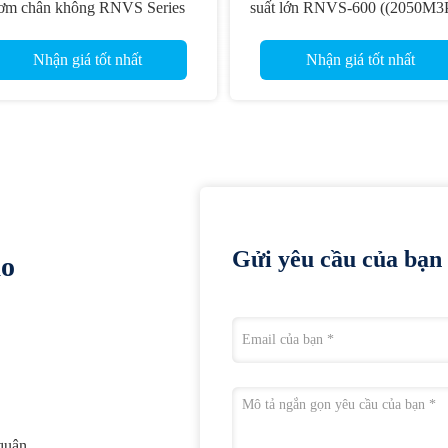
ơm chân không RNVS Series
suất lớn RNVS-600 ((2050M3
để sơ tán chân không biến á
Nhận giá tốt nhất
Nhận giá tốt nhất
Gửi yêu cầu của bạn 
ào
 quận