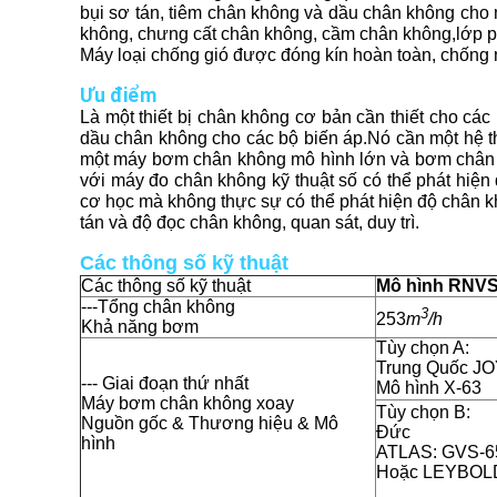
bụi sơ tán, tiêm chân không và dầu chân không cho 
không, chưng cất chân không, cầm chân không,lớp p
Máy loại chống gió được đóng kín hoàn toàn, chống n
Ưu điểm
Là một thiết bị chân không cơ bản cần thiết cho các
dầu chân không cho các bộ biến áp.Nó cần một hệ 
một máy bơm chân không mô hình lớn và bơm chân k
với máy đo chân không kỹ thuật số có thể phát hiệ
cơ học mà không thực sự có thể phát hiện độ chân khô
tán và độ đọc chân không, quan sát, duy trì.
Các thông số kỹ thuật
Các thông số kỹ thuật
Mô hình RNVS
---Tổng chân không
3
253
m
/h
Khả năng bơm
Tùy chọn A:
Trung Quốc J
--- Giai đoạn thứ nhất
Mô hình X-63
Máy bơm chân không xoay
Tùy chọn B:
Nguồn gốc & Thương hiệu & Mô
Đức
hình
ATLAS: GVS-6
Hoặc LEYBOLD