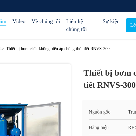
hẩm
Video
Về chúng tôi
Liên hệ
Sự kiện
Lờ
chúng tôi
t
>
Thiết bị bơm chân không biến áp chống thời tiết RNVS-300
Thiết bị bơm 
tiết RNVS-300
Nguồn gốc
Tru
Hàng hiệu
RE