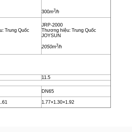
3
300
m
/h
JRP-2000
u: Trung Quốc
Thương hiệu: Trung Quốc
JOYSUN
3
2050m
/h
11.5
DN65
1.61
1.77×1.30×1.92