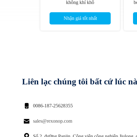
không khí khô
b
Nhận giá tốt nhất
Liên lạc chúng tôi bất cứ lúc n

0086-187-25628355

sales@rexonop.com

Số 2, đường Panjin, Công viên công nghiệp Jiulong,