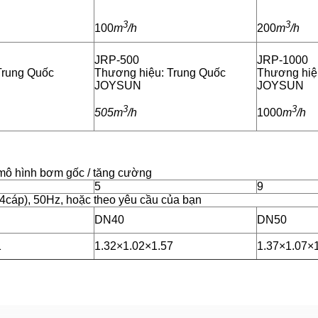
3
3
100
m
/h
200
m
/h
JRP-500
JRP-1000
Trung Quốc
Thương hiệu: Trung Quốc
Thương hiệ
JOYSUN
JOYSUN
3
3
505m
/h
1000
m
/h
mô hình bơm gốc / tăng cường
5
9
4cáp), 50Hz, hoặc theo yêu cầu của bạn
DN40
DN50
1
1.32×1.02×1.57
1.37×1.07×