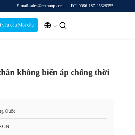
E-mail sales@rexonop.com
ĐT: 0086-187-25628355


i yêu cầu Một câu
trích dẫn
chân không biến áp chống thời
ng Quốc
XON