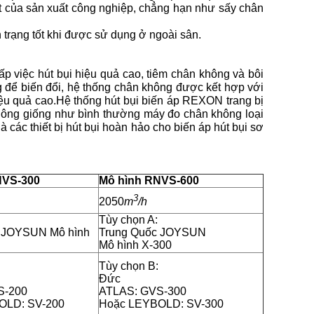
ật của sản xuất công nghiệp, chẳng hạn như sấy chân
 trạng tốt khi được sử dụng ở ngoài sân.
ấp việc hút bụi hiệu quả cao, tiêm chân không và bôi
để biến đổi, hệ thống chân không được kết hợp với
u quả cao.Hệ thống hút bụi biến áp REXON trang bị
không giống như bình thường máy đo chân không loại
 các thiết bị hút bụi hoàn hảo cho biến áp hút bụi sơ
NVS-300
Mô hình RNVS-600
3
2050
m
/h
Tùy chọn A:
 JOYSUN Mô hình
Trung Quốc JOYSUN
Mô hình X-300
Tùy chọn B:
Đức
S-200
ATLAS: GVS-300
OLD: SV-200
Hoặc LEYBOLD: SV-300