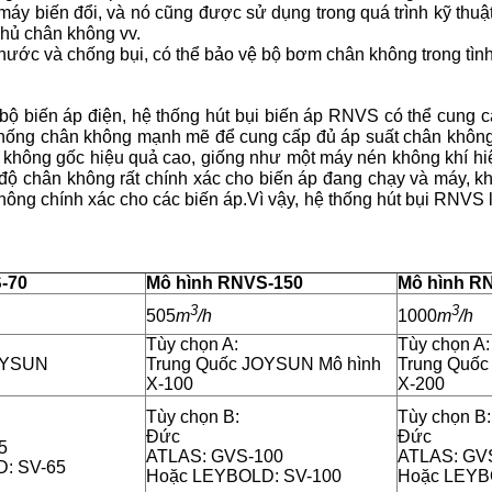
máy biến đổi, và nó cũng được sử dụng trong quá trình kỹ thu
hủ chân không vv.
ước và chống bụi, có thể bảo vệ bộ bơm chân không trong tình
 bộ biến áp điện, hệ thống hút bụi biến áp RNVS có thể cung c
thống chân không mạnh mẽ để cung cấp đủ áp suất chân không 
hông gốc hiệu quả cao, giống như một máy nén không khí hiệ
n độ chân không rất chính xác cho biến áp đang chạy và máy, 
ng chính xác cho các biến áp.Vì vậy, hệ thống hút bụi RNVS là
-70
Mô hình RNVS-150
Mô hình R
3
3
505
m
/h
1000
m
/h
Tùy chọn A:
Tùy chọn A:
OYSUN
Trung Quốc JOYSUN Mô hình
Trung Quốc
X-100
X-200
Tùy chọn B:
Tùy chọn B:
Đức
Đức
5
ATLAS: GVS-100
ATLAS: GV
: SV-65
Hoặc LEYBOLD: SV-100
Hoặc LEYB