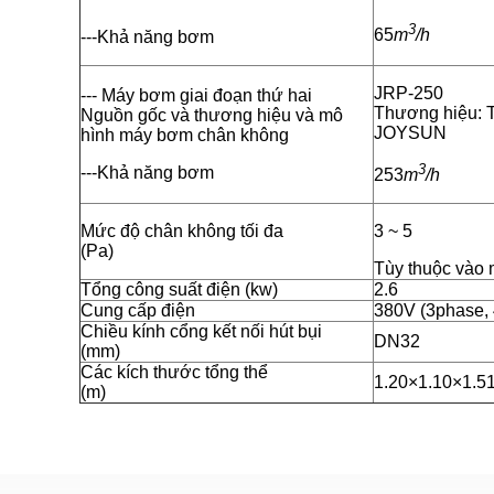
3
65
m
/h
---Khả năng bơm
JRP-250
--- Máy bơm giai đoạn thứ hai
Thương hiệu: 
Nguồn gốc và thương hiệu và mô
JOYSUN
hình máy bơm chân không
3
---Khả năng bơm
253
m
/h
Mức độ chân không tối đa
3 ~ 5
(Pa)
Tùy thuộc vào 
Tổng công suất điện (kw)
2.6
Cung cấp điện
380V (3phase, 
Chiều kính cổng kết nối hút bụi
DN32
(mm)
Các kích thước tổng thể
1.20×1.10×1.5
(m)